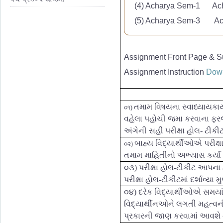
(4) Acharya Sem-1
Ac
(4)
Acharya
Sem-02
(Ne
(5) Acharya Sem-3 Ac
(5) Acharya Sem-4 (New
Assignment Front Page & S
Assignment Instruction
Dow
તમામ વિષયના સ્વાધ્યાયકાર્ય
૦૧)
વહેલા પહોચી જમા કરવાના ફરજીય
અંગેની સહી પરીક્ષા હોલ- ટીકીટમ
બાહ્ય વિદ્યાર્થીઓએ પરીક્ષા
૦૨)
તમામ માહિતીનો અભ્યાસ કર્યા 
૦૩) પરીક્ષા હોલ-ટીકીટ આપના દ્વ
પરીક્ષા હોલ-ટીકીટમાં દર્શાવ્યા મ
૦૪) દરેક વિદ્યાર્થીઓએ સમયાં
વિદ્યાર્થીનઓને લગતી મહત્વન
પ્રકારની જાણ કરવામાં આવશે