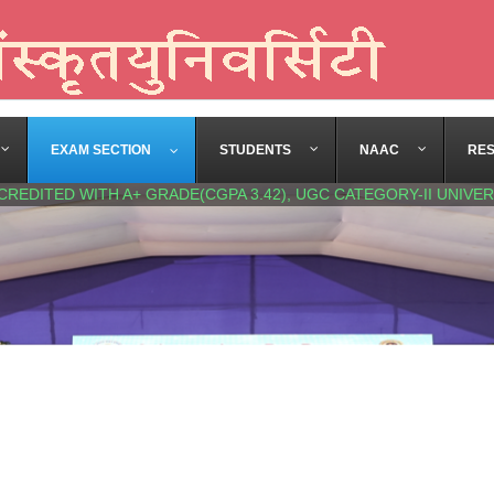
EXAM SECTION
STUDENTS
NAAC
RE
CREDITED WITH A+ GRADE(CGPA 3.42), UGC CATEGORY-II UNIVER