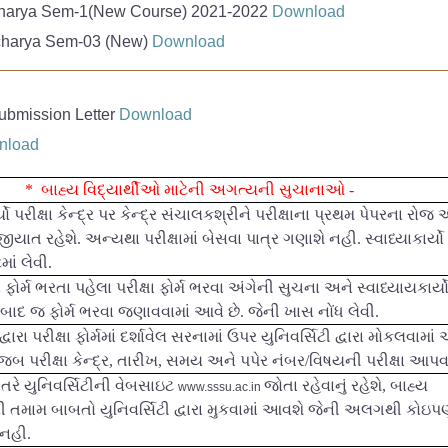
harya Sem-1(New Course)
2021-2022
Download
w Course)
2021-2022
Download
harya Sem-03 (New)
Download
 Course) 2021-22
Download
ubmission Letter
Download
nload
*
બાહ્ય વિદ્યાર્થીઓ માટેની અગત્યની સુચાનાઓ -
ો પરીક્ષા કેન્દ્ર પર કેન્દ્ર સંચાલકશ્રીને પરીક્ષાના પ્રથમ પેપરના રો
ાત રહેશે. અન્યથા પરીક્ષામાં બેસવા પાત્ર ગણાશે નહી. સ્વાધ્યાકાર્યો
ાં લેવી.
 ફોર્મ ભરતા પહેલા પરીક્ષા ફોર્મ ભરવા અંગેની સુચના અને સ્વાધ્યાયકાર્ય
બાદ જ ફોર્મ ભરવા જણાવવામાં આવે છે. જેની ખાસ નોંધ લેવી.
ારા પરીક્ષા ફોર્મમાં દર્શાવેલ સરનામાં ઉપર યુનિવર્સિટી દ્વારા મોકલવામા
ુજબ પરીક્ષા કેન્દ્ર
,
તારીખ
,
સમય અને પપેર નંબર/વિષયની પરીક્ષા આપવા
તરે યુનિવર્સિટીની વેબસાઇટ
જોતા રહેવાનું રહેશે
,
બાહ્ય
www.sssu.ac.in
ી તમામ બાબતો યુનિવર્સિટી દ્વારા મુકવામાં આવશે જેની અલગથી કોઇપ
 નહી.