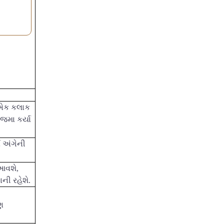
જ એક કલાક
 જમા કર્યા
ો અંગેની
ં આવશે
,
ની રહેશે.
ણ