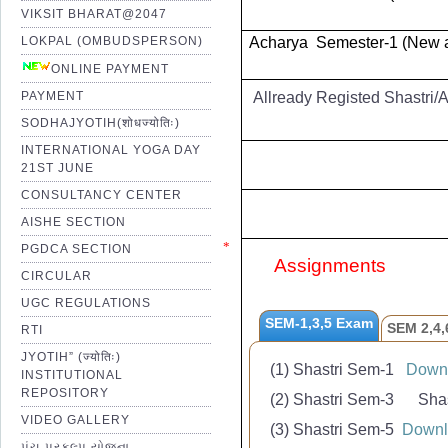
VIKSIT BHARAT@2047
LOKPAL (OMBUDSPERSON)
Acharya Semester-1 (New
ONLINE PAYMENT
PAYMENT
Allready Registed Shastri
SODHAJYOTIH(शोधज्योतिः)
INTERNATIONAL YOGA DAY
21ST JUNE
CONSULTANCY CENTER
AISHE SECTION
*
PGDCA SECTION
Assignments
CIRCULAR
UGC REGULATIONS
SEM-1,3,5 Exam
SEM 2,4
RTI
JYOTIH” (ज्योतिः)
(1) Shastri Sem-1
Down
(1)
Shastri
Sem-2
Downl
INSTITUTIONAL
REPOSITORY
(2) Shastri Sem-3
Shast
(2) Shastri Sem-4 (New
VIDEO GALLERY
(3) Shastri Sem-5
Downl
(3) Shastri Sem-6
Downl
પંચ પ્રકલ્પ યોજના