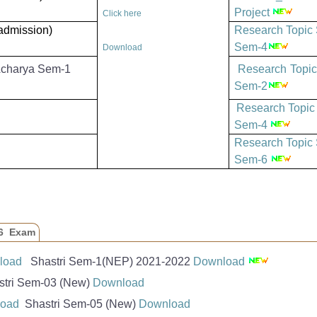
Project
Click here
admission
)
Research Topic 
Sem-4
Download
/Acharya Sem-1
Research Topic
Sem-2
Research Topic
Sem-4
Research Topic 
Sem-6
,6 Exam
load
Shastri Sem-1(NEP) 2021-2022
Download
oad
(NEP)
2021-2022
Download
ri Sem-03 (New)
Download
 Course) 2021-22
Download
oad
Shastri Sem-05 (New)
Download
oad