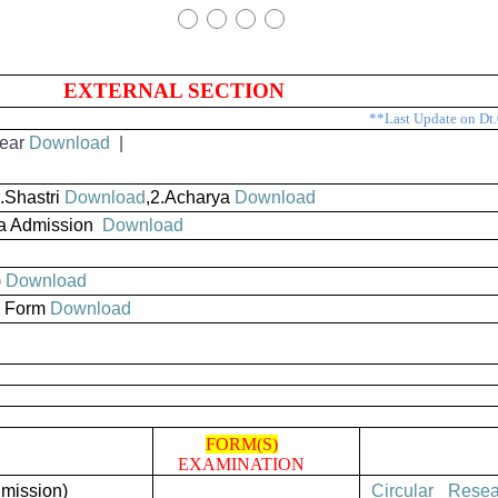
EXTERNAL SECTION
**Last Update on Dt
Year
Download
|
1.Shastri
Download
,2.Acharya
Download
rya Admission
Download
)
Download
am Form
Download
FORM(S)
EXAMINATION
dmission)
Circular_ Rese