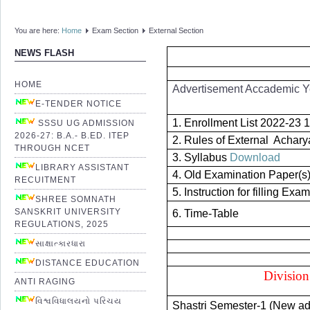
You are here:
Home
Exam Section
External Section
NEWS FLASH
HOME
Advertisement Accademic 
E-TENDER NOTICE
1. Enrollment List 2022-23 
SSSU UG ADMISSION
2026-27: B.A.- B.ED. ITEP
2. Rules of External Acha
THROUGH NCET
3. Syllabus
Download
LIBRARY ASSISTANT
4. Old Examination Paper(s
RECUITMENT
5. Instruction for filling Ex
SHREE SOMNATH
SANSKRIT UNIVERSITY
6. Time-Table
REGULATIONS, 2025
સાક્ષાત્કારધારા
DISTANCE EDUCATION
Division
ANTI RAGING
વિશ્વવિધાલયનો પરિચય
Shastri Semester-1 (New a